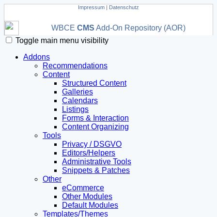
Impressum
|
Datenschutz
WBCE
CMS
Add-On Repository (AOR)
Toggle main menu visibility
Addons
Recommendations
Content
Structured Content
Galleries
Calendars
Listings
Forms & Interaction
Content Organizing
Tools
Privacy / DSGVO
Editors/Helpers
Administrative Tools
Snippets & Patches
Other
eCommerce
Other Modules
Default Modules
Templates/Themes