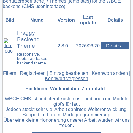
Benutzeroberfläche) / Themes (templates) for the WBCE
backend (CMS user interface)
Last
Bild
Name
Version
Details
update
Fraggy
Backend
Theme
2.8.0
2026/06/20
Details...
Responsive,
bootstrap based
backend theme
Filtern
|
Registrieren
|
Eintrag bearbeiten
|
Kennwort ändern
|
Kennwort vergessen
Ein kleiner Wink mit dem Zaunpfahl...
WBCE CMS ist und bleibt kostenlos - und auch die Module
gibt's für lau.
Jedoch steckt sehr viel Arbeit dahinter: Weiterentwicklung,
Support im Forum, Modulprogrammierung
Über eine kleine Honorierung unserer Arbeit würden wir uns
freuen.