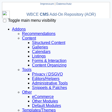
Impressum
|
Datenschutz
WBCE
CMS
Add-On Repository (AOR)
Toggle main menu visibility
Addons
Recommendations
Content
Structured Content
Galleries
Calendars
Listings
Forms & Interaction
Content Organizing
Tools
Privacy / DSGVO
Editors/Helpers
Administrative Tools
Snippets & Patches
Other
eCommerce
Other Modules
Default Modules
Templates/Themes