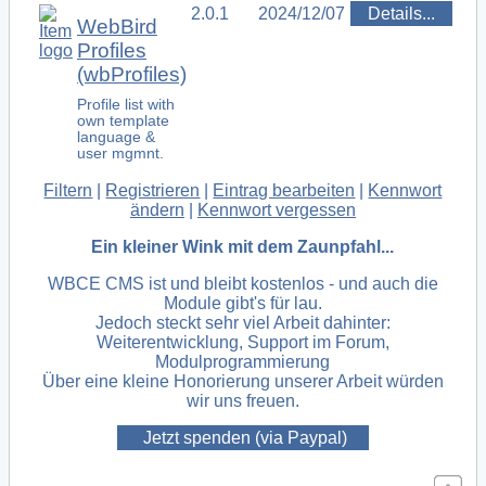
2.0.1
2024/12/07
Details...
WebBird
Profiles
(wbProfiles)
Profile list with
own template
language &
user mgmnt.
Filtern
|
Registrieren
|
Eintrag bearbeiten
|
Kennwort
ändern
|
Kennwort vergessen
Ein kleiner Wink mit dem Zaunpfahl...
WBCE CMS ist und bleibt kostenlos - und auch die
Module gibt's für lau.
Jedoch steckt sehr viel Arbeit dahinter:
Weiterentwicklung, Support im Forum,
Modulprogrammierung
Über eine kleine Honorierung unserer Arbeit würden
wir uns freuen.
Jetzt spenden (via Paypal)