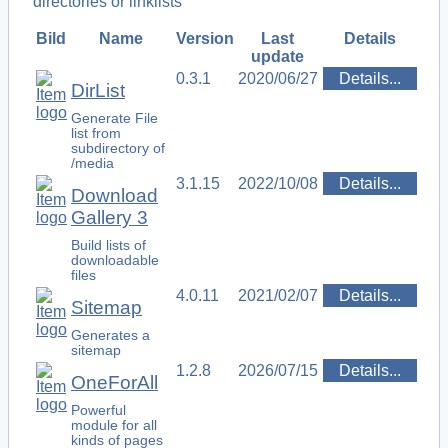
directories or linklists
Bild
Name
Version
Last
Details
update
0.3.1
2020/06/27
Details...
DirList
Generate File
list from
subdirectory of
/media
3.1.15
2022/10/08
Details...
Download
Gallery 3
Build lists of
downloadable
files
4.0.11
2021/02/07
Details...
Sitemap
Generates a
sitemap
1.2.8
2026/07/15
Details...
OneForAll
Powerful
module for all
kinds of pages