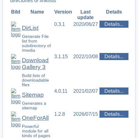
directories or linklists
Bild
Name
Version
Last
Details
update
0.3.1
2020/06/27
Details...
DirList
Generate File
list from
subdirectory of
/media
3.1.15
2022/10/08
Details...
Download
Gallery 3
Build lists of
downloadable
files
4.0.11
2021/02/07
Details...
Sitemap
Generates a
sitemap
1.2.8
2026/07/15
Details...
OneForAll
Powerful
module for all
kinds of pages