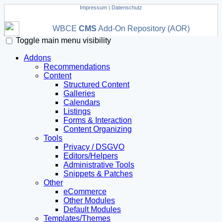
Impressum
|
Datenschutz
WBCE
CMS
Add-On Repository (AOR)
Toggle main menu visibility
Addons
Recommendations
Content
Structured Content
Galleries
Calendars
Listings
Forms & Interaction
Content Organizing
Tools
Privacy / DSGVO
Editors/Helpers
Administrative Tools
Snippets & Patches
Other
eCommerce
Other Modules
Default Modules
Templates/Themes