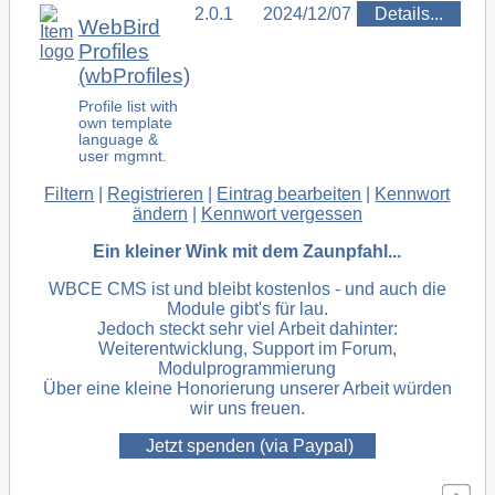
2.0.1
2024/12/07
Details...
WebBird
Profiles
(wbProfiles)
Profile list with
own template
language &
user mgmnt.
Filtern
|
Registrieren
|
Eintrag bearbeiten
|
Kennwort
ändern
|
Kennwort vergessen
Ein kleiner Wink mit dem Zaunpfahl...
WBCE CMS ist und bleibt kostenlos - und auch die
Module gibt's für lau.
Jedoch steckt sehr viel Arbeit dahinter:
Weiterentwicklung, Support im Forum,
Modulprogrammierung
Über eine kleine Honorierung unserer Arbeit würden
wir uns freuen.
Jetzt spenden (via Paypal)