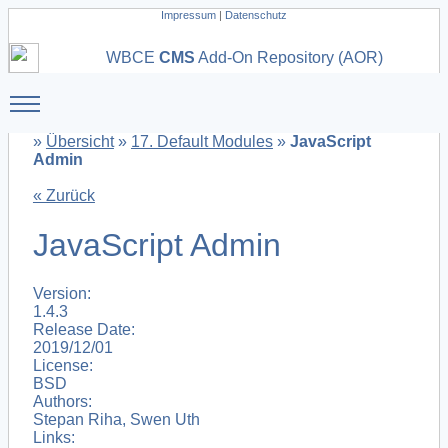
Impressum
|
Datenschutz
WBCE
CMS
Add-On Repository (AOR)
Toggle main menu visibility
»
Übersicht
»
17. Default Modules
»
JavaScript
Admin
« Zurück
JavaScript Admin
Version:
1.4.3
Release Date:
2019/12/01
License:
BSD
Authors:
Stepan Riha, Swen Uth
Links: