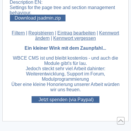
Description EN:
Settings for the page tree and section management
behaviour.
Download jsadmin.zip
Filtern
|
Registrieren
|
Eintrag bearbeiten
|
Kennwort
ändern
|
Kennwort vergessen
Ein kleiner Wink mit dem Zaunpfahl...
WBCE CMS ist und bleibt kostenlos - und auch die
Module gibt's für lau.
Jedoch steckt sehr viel Arbeit dahinter:
Weiterentwicklung, Support im Forum,
Modulprogrammierung
Über eine kleine Honorierung unserer Arbeit würden
wir uns freuen.
Jetzt spenden (via Paypal)