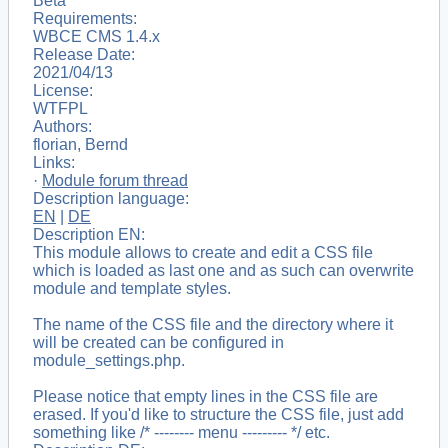
Beta
Requirements:
WBCE CMS 1.4.x
Release Date:
2021/04/13
License:
WTFPL
Authors:
florian, Bernd
Links:
·
Module forum thread
Description language:
EN
|
DE
Description EN:
This module allows to create and edit a CSS file
which is loaded as last one and as such can overwrite
module and template styles.
The name of the CSS file and the directory where it
will be created can be configured in
module_settings.php.
Please notice that empty lines in the CSS file are
erased. If you'd like to structure the CSS file, just add
something like /* -------- menu --------- */ etc.