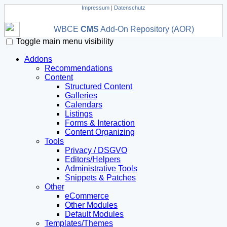
Impressum
|
Datenschutz
WBCE
CMS
Add-On Repository (AOR)
Toggle main menu visibility
Addons
Recommendations
Content
Structured Content
Galleries
Calendars
Listings
Forms & Interaction
Content Organizing
Tools
Privacy / DSGVO
Editors/Helpers
Administrative Tools
Snippets & Patches
Other
eCommerce
Other Modules
Default Modules
Templates/Themes