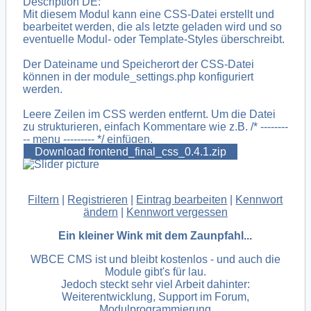
Description DE:
Mit diesem Modul kann eine CSS-Datei erstellt und
bearbeitet werden, die als letzte geladen wird und so
eventuelle Modul- oder Template-Styles überschreibt.
Der Dateiname und Speicherort der CSS-Datei
können in der module_settings.php konfiguriert
werden.
Leere Zeilen im CSS werden entfernt. Um die Datei
zu strukturieren, einfach Kommentare wie z.B. /* --------
-- menu --------- */ einfügen.
Download frontend_final_css_0.4.1.zip
Filtern
|
Registrieren
|
Eintrag bearbeiten
|
Kennwort
ändern
|
Kennwort vergessen
Ein kleiner Wink mit dem Zaunpfahl...
WBCE CMS ist und bleibt kostenlos - und auch die
Module gibt's für lau.
Jedoch steckt sehr viel Arbeit dahinter:
Weiterentwicklung, Support im Forum,
Modulprogrammierung