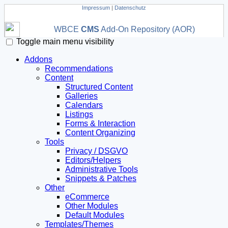
Impressum
|
Datenschutz
WBCE
CMS
Add-On Repository (AOR)
Toggle main menu visibility
Addons
Recommendations
Content
Structured Content
Galleries
Calendars
Listings
Forms & Interaction
Content Organizing
Tools
Privacy / DSGVO
Editors/Helpers
Administrative Tools
Snippets & Patches
Other
eCommerce
Other Modules
Default Modules
Templates/Themes