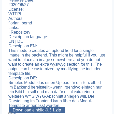
Release Date:
2020/06/27
License:
WTFPL
Authors:
florian, bernd
Links:
·
Repository
Description language:
EN
|
DE
Description EN:
This module creates an upload field for a single
image in the backend. This might be helpful if you just
want to place an image somewhere and you do not
want to create an extra wysiwyg section for this. The
output can be customized by modifying the included
template file.
Description DE:
Simples Modul, das einen Upload für ein Einzelbild
im Backend bereitstellt - wenn irgendwo einfach nur
ein Bild hin soll und man dafür nicht extra einen
weiteren WYSIWYG-Abschnitt anlegen will. Die
Darstellung im Frontend kann über das Modul-
Template angepasst werden.
Download einbild-0.3.1.zip