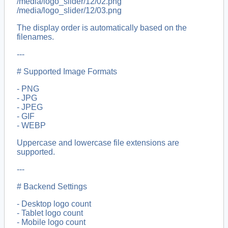
/media/logo_slider/12/02.png
/media/logo_slider/12/03.png
The display order is automatically based on the
filenames.
---
# Supported Image Formats
- PNG
- JPG
- JPEG
- GIF
- WEBP
Uppercase and lowercase file extensions are
supported.
---
# Backend Settings
- Desktop logo count
- Tablet logo count
- Mobile logo count