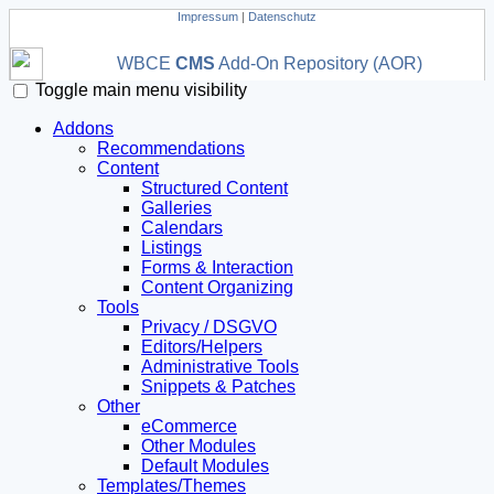
Impressum
|
Datenschutz
WBCE
CMS
Add-On Repository (AOR)
Toggle main menu visibility
Addons
Recommendations
Content
Structured Content
Galleries
Calendars
Listings
Forms & Interaction
Content Organizing
Tools
Privacy / DSGVO
Editors/Helpers
Administrative Tools
Snippets & Patches
Other
eCommerce
Other Modules
Default Modules
Templates/Themes