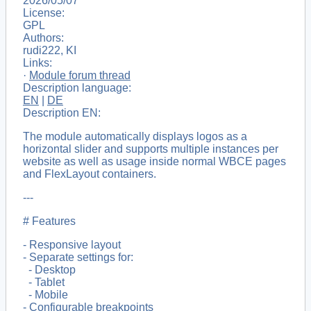
2026/05/07
License:
GPL
Authors:
rudi222, KI
Links:
·
Module forum thread
Description language:
EN
|
DE
Description EN:
The module automatically displays logos as a
horizontal slider and supports multiple instances per
website as well as usage inside normal WBCE pages
and FlexLayout containers.
---
# Features
- Responsive layout
- Separate settings for:
- Desktop
- Tablet
- Mobile
- Configurable breakpoints