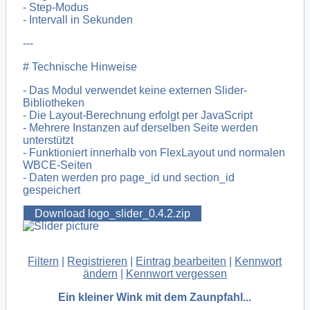
- Step-Modus
- Intervall in Sekunden
---
# Technische Hinweise
- Das Modul verwendet keine externen Slider-
Bibliotheken
- Die Layout-Berechnung erfolgt per JavaScript
- Mehrere Instanzen auf derselben Seite werden
unterstützt
- Funktioniert innerhalb von FlexLayout und normalen
WBCE-Seiten
- Daten werden pro page_id und section_id
gespeichert
Download logo_slider_0.4.2.zip
Filtern
|
Registrieren
|
Eintrag bearbeiten
|
Kennwort
ändern
|
Kennwort vergessen
Ein kleiner Wink mit dem Zaunpfahl...