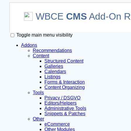
WBCE
CMS
Add-On Re
Toggle main menu visibility
Addons
Recommendations
Content
Structured Content
Galleries
Calendars
Listings
Forms & Interaction
Content Organizing
Tools
Privacy / DSGVO
Editors/Helpers
Administrative Tools
Snippets & Patches
Other
eCommerce
Other Modules