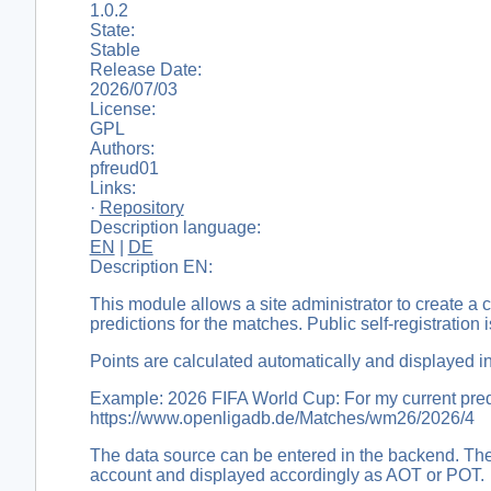
1.0.2
State:
Stable
Release Date:
2026/07/03
License:
GPL
Authors:
pfreud01
Links:
·
Repository
Description language:
EN
|
DE
Description EN:
This module allows a site administrator to create a c
predictions for the matches. Public self-registration i
Points are calculated automatically and displayed i
Example: 2026 FIFA World Cup: For my current predi
https://www.openligadb.de/Matches/wm26/2026/4
The data source can be entered in the backend. The m
account and displayed accordingly as AOT or POT.