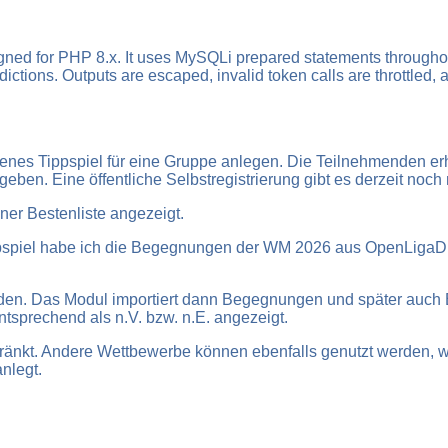
ned for PHP 8.x. It uses MySQLi prepared statements throughou
ctions. Outputs are escaped, invalid token calls are throttled,
nes Tippspiel für eine Gruppe anlegen. Die Teilnehmenden erh
en. Eine öffentliche Selbstregistrierung gibt es derzeit noch n
ner Bestenliste angezeigt.
ppspiel habe ich die Begegnungen der WM 2026 aus OpenLigaDB
den. Das Modul importiert dann Begegnungen und später auch 
tsprechend als n.V. bzw. n.E. angezeigt.
chränkt. Andere Wettbewerbe können ebenfalls genutzt werden
nlegt.