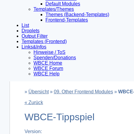
Default Modules
Templates/Themes
Themes (Backend-Templates)
Frontend-Templates
List
Droplets
Output Filter
Templates (Frontend)
Links&Infos
Hinweise / ToS
Spenden/Donations
WBCE Home
WBCE Forum
WBCE Help
»
Übersicht
»
09. Other Frontend Modules
»
WBCE-
« Zurück
WBCE-Tippspiel
Version: