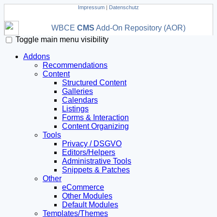
Impressum
|
Datenschutz
WBCE
CMS
Add-On Repository (AOR)
Toggle main menu visibility
Addons
Recommendations
Content
Structured Content
Galleries
Calendars
Listings
Forms & Interaction
Content Organizing
Tools
Privacy / DSGVO
Editors/Helpers
Administrative Tools
Snippets & Patches
Other
eCommerce
Other Modules
Default Modules
Templates/Themes