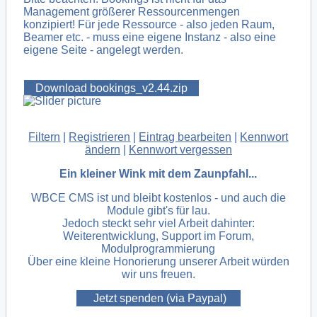
Management größerer Ressourcenmengen
konzipiert! Für jede Ressource - also jeden Raum,
Beamer etc. - muss eine eigene Instanz - also eine
eigene Seite - angelegt werden.
Download bookings_v2.44.zip
Filtern
|
Registrieren
|
Eintrag bearbeiten
|
Kennwort
ändern
|
Kennwort vergessen
Ein kleiner Wink mit dem Zaunpfahl...
WBCE CMS ist und bleibt kostenlos - und auch die
Module gibt's für lau.
Jedoch steckt sehr viel Arbeit dahinter:
Weiterentwicklung, Support im Forum,
Modulprogrammierung
Über eine kleine Honorierung unserer Arbeit würden
wir uns freuen.
Jetzt spenden (via Paypal)