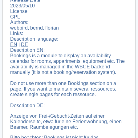
Release Date:
2023/05/10
License:
GPL
Authors:
webbird, bernd, florian
Links:
Description language:
EN
|
DE
Description EN:
Bookings is a module to display an availability
calendar for rooms, appartments, equipment etc. The
availability is managed in the WBCE backend
manually (it is not a booking/reservation system).
Do not use more than one Bookings section on a
page. If you want to maintain several ressources,
create single pages for each ressource.
Description DE:
Anzeige von Frei-/Gebucht-Zeiten auf einer
Kalenderseite, etwa für eine Ferienwohnung, einen
Beamer, Raumbelegungen etc.
Bitte beachten: Bookings ist nicht für das