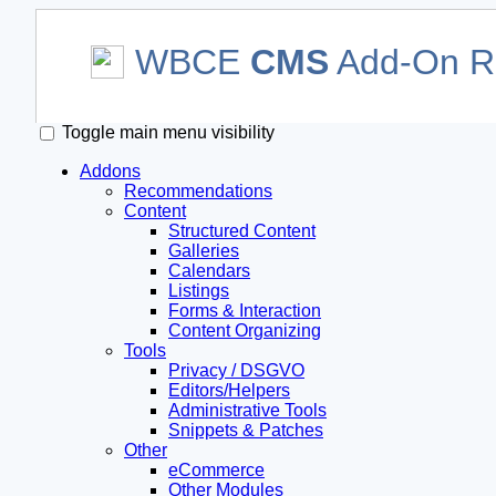
WBCE
CMS
Add-On Re
Toggle main menu visibility
Addons
Recommendations
Content
Structured Content
Galleries
Calendars
Listings
Forms & Interaction
Content Organizing
Tools
Privacy / DSGVO
Editors/Helpers
Administrative Tools
Snippets & Patches
Other
eCommerce
Other Modules