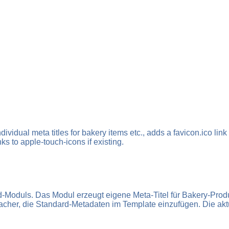
dual meta titles for bakery items etc., adds a favicon.ico lin
s to apple-touch-icons if existing.
oduls. Das Modul erzeugt eigene Meta-Titel für Bakery-Produkt
facher, die Standard-Metadaten im Template einzufügen. Die aktu