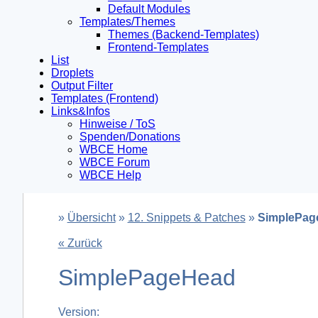
Default Modules
Templates/Themes
Themes (Backend-Templates)
Frontend-Templates
List
Droplets
Output Filter
Templates (Frontend)
Links&Infos
Hinweise / ToS
Spenden/Donations
WBCE Home
WBCE Forum
WBCE Help
»
Übersicht
»
12. Snippets & Patches
»
SimplePag
« Zurück
SimplePageHead
Version: