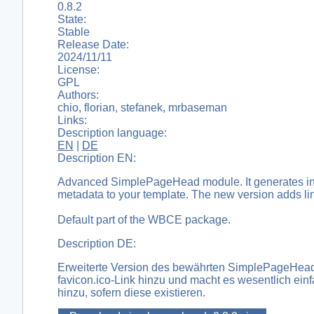
0.8.2
State:
Stable
Release Date:
2024/11/11
License:
GPL
Authors:
chio, florian, stefanek, mrbaseman
Links:
Description language:
EN
|
DE
Description EN:
Advanced SimplePageHead module. It generates indivi
metadata to your template. The new version adds link
Default part of the WBCE package.
Description DE:
Erweiterte Version des bewährten SimplePageHead-M
favicon.ico-Link hinzu und macht es wesentlich ein
hinzu, sofern diese existieren.