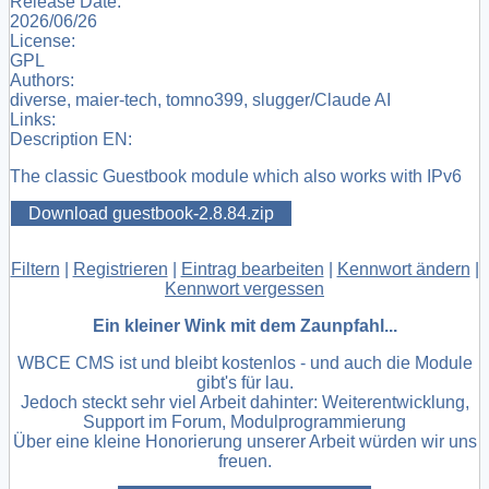
Release Date:
2026/06/26
License:
GPL
Authors:
diverse, maier-tech, tomno399, slugger/Claude AI
Links:
Description EN:
The classic Guestbook module which also works with IPv6
Download guestbook-2.8.84.zip
Filtern
|
Registrieren
|
Eintrag bearbeiten
|
Kennwort ändern
|
Kennwort vergessen
Ein kleiner Wink mit dem Zaunpfahl...
WBCE CMS ist und bleibt kostenlos - und auch die Module
gibt's für lau.
Jedoch steckt sehr viel Arbeit dahinter: Weiterentwicklung,
Support im Forum, Modulprogrammierung
Über eine kleine Honorierung unserer Arbeit würden wir uns
freuen.