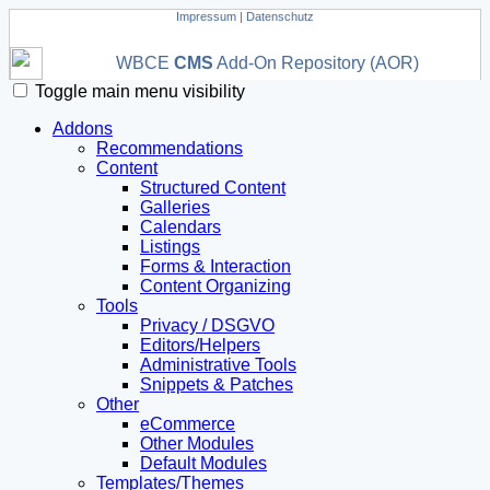
Impressum
|
Datenschutz
WBCE
CMS
Add-On Repository (AOR)
Toggle main menu visibility
Addons
Recommendations
Content
Structured Content
Galleries
Calendars
Listings
Forms & Interaction
Content Organizing
Tools
Privacy / DSGVO
Editors/Helpers
Administrative Tools
Snippets & Patches
Other
eCommerce
Other Modules
Default Modules
Templates/Themes