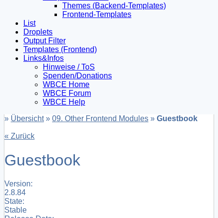
Themes (Backend-Templates)
Frontend-Templates
List
Droplets
Output Filter
Templates (Frontend)
Links&Infos
Hinweise / ToS
Spenden/Donations
WBCE Home
WBCE Forum
WBCE Help
»
Übersicht
»
09. Other Frontend Modules
»
Guestbook
« Zurück
Guestbook
Version:
2.8.84
State:
Stable