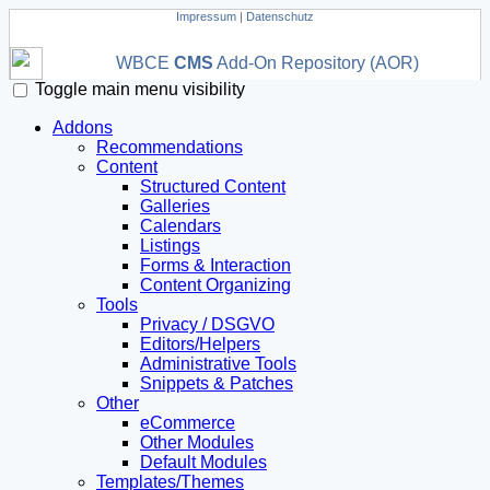
Impressum
|
Datenschutz
WBCE
CMS
Add-On Repository (AOR)
Toggle main menu visibility
Addons
Recommendations
Content
Structured Content
Galleries
Calendars
Listings
Forms & Interaction
Content Organizing
Tools
Privacy / DSGVO
Editors/Helpers
Administrative Tools
Snippets & Patches
Other
eCommerce
Other Modules
Default Modules
Templates/Themes