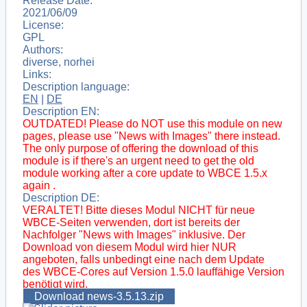
Release Date:
2021/06/09
License:
GPL
Authors:
diverse, norhei
Links:
Description language:
EN
|
DE
Description EN:
OUTDATED! Please do NOT use this module on new
pages, please use "News with Images" there instead.
The only purpose of offering the download of this
module is if there's an urgent need to get the old
module working after a core update to WBCE 1.5.x
again .
Description DE:
VERALTET! Bitte dieses Modul NICHT für neue
WBCE-Seiten verwenden, dort ist bereits der
Nachfolger "News with Images" inklusive. Der
Download von diesem Modul wird hier NUR
angeboten, falls unbedingt eine nach dem Update
des WBCE-Cores auf Version 1.5.0 lauffähige Version
benötigt wird.
Download news-3.5.13.zip