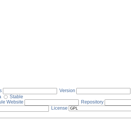
s
Version
a
Stable
le Website
Repository
License