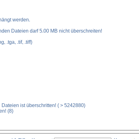
hängt werden.
Wichtig: Die maximale Größe aller hochzuladenden Dateien darf 5.00 MB nicht überschreiten!
 .tga, .tif, .tiff)
teien ist überschritten! (
> 5242880)
n! (8)