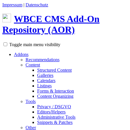
Impressum
|
Datenschutz
WBCE
CMS
Add-On
Repository (AOR)
Toggle main menu visibility
Addons
Recommendations
Content
Structured Content
Galleries
Calendars
Listings
Forms & Interaction
Content Organizing
Tools
Privacy / DSGVO
Editors/Helpers
Administrative Tools
Snippets & Patches
Other