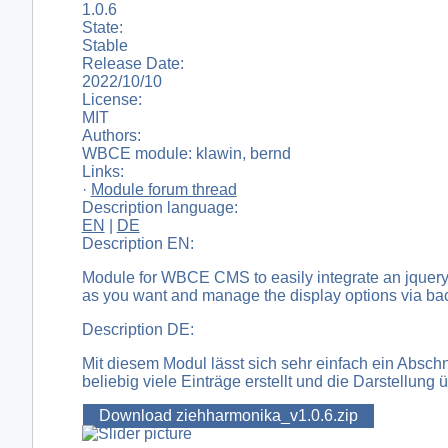
1.0.6
State:
Stable
Release Date:
2022/10/10
License:
MIT
Authors:
WBCE module: klawin, bernd
Links:
·
Module forum thread
Description language:
EN
|
DE
Description EN:
Module for WBCE CMS to easily integrate an jquery
as you want and manage the display options via ba
Description DE:
Mit diesem Modul lässt sich sehr einfach ein Absch
beliebig viele Einträge erstellt und die Darstellun
Download ziehharmonika_v1.0.6.zip