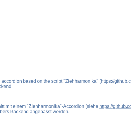
 accordion based on the script "Ziehharmonika" (
https://github
ckend.
nitt mit einem "Ziehharmonika"-Accordion (siehe
https://github
g übers Backend angepasst werden.