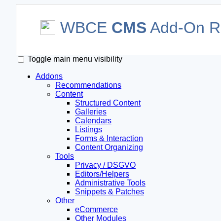
WBCE
CMS
Add-On Re
Toggle main menu visibility
Addons
Recommendations
Content
Structured Content
Galleries
Calendars
Listings
Forms & Interaction
Content Organizing
Tools
Privacy / DSGVO
Editors/Helpers
Administrative Tools
Snippets & Patches
Other
eCommerce
Other Modules