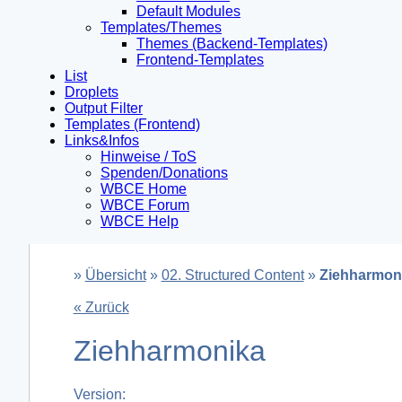
Default Modules
Templates/Themes
Themes (Backend-Templates)
Frontend-Templates
List
Droplets
Output Filter
Templates (Frontend)
Links&Infos
Hinweise / ToS
Spenden/Donations
WBCE Home
WBCE Forum
WBCE Help
»
Übersicht
»
02. Structured Content
»
Ziehharmon
« Zurück
Ziehharmonika
Version: