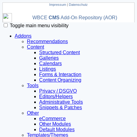
Impressum
|
Datenschutz
WBCE
CMS
Add-On Repository (AOR)
Toggle main menu visibility
Addons
Recommendations
Content
Structured Content
Galleries
Calendars
Listings
Forms & Interaction
Content Organizing
Tools
Privacy / DSGVO
Editors/Helpers
Administrative Tools
Snippets & Patches
Other
eCommerce
Other Modules
Default Modules
Templates/Themes