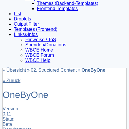
Themes (Backend-Templates)
Frontend-Templates
List
Droplets
Output Filter
Templates (Frontend)
Links&Infos
Hinweise / ToS
Spenden/Donations
WBCE Home
WBCE Forum
WBCE Help
»
Übersicht
»
02. Structured Content
»
OneByOne
« Zurück
OneByOne
Version:
0.11
State:
Beta