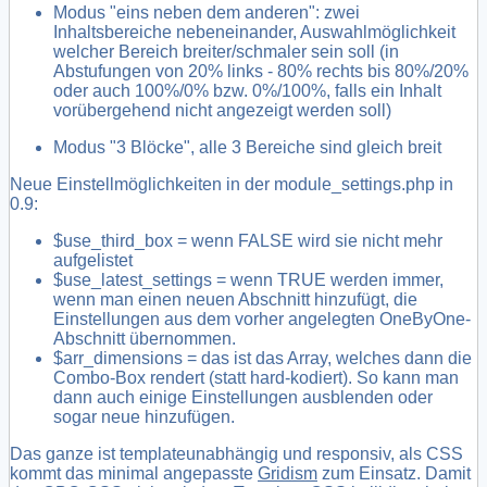
Modus "eins neben dem anderen": zwei
Inhaltsbereiche nebeneinander, Auswahlmöglichkeit
welcher Bereich breiter/schmaler sein soll (in
Abstufungen von 20% links - 80% rechts bis 80%/20%
oder auch 100%/0% bzw. 0%/100%, falls ein Inhalt
vorübergehend nicht angezeigt werden soll)
Modus "3 Blöcke", alle 3 Bereiche sind gleich breit
Neue Einstellmöglichkeiten in der module_settings.php in
0.9:
$use_third_box = wenn FALSE wird sie nicht mehr
aufgelistet
$use_latest_settings = wenn TRUE werden immer,
wenn man einen neuen Abschnitt hinzufügt, die
Einstellungen aus dem vorher angelegten OneByOne-
Abschnitt übernommen.
$arr_dimensions = das ist das Array, welches dann die
Combo-Box rendert (statt hard-kodiert). So kann man
dann auch einige Einstellungen ausblenden oder
sogar neue hinzufügen.
Das ganze ist templateunabhängig und responsiv, als CSS
kommt das minimal angepasste
Gridism
zum Einsatz. Damit