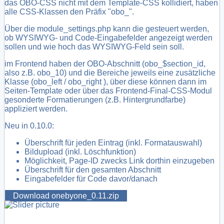
das OBO-CSS nicht mit dem Template-CSS kollidiert, haben
alle CSS-Klassen den Präfix "obo_".
Über die module_settings.php kann die gesteuert werden,
ob WYSIWYG- und Code-Eingabefelder angezeigt werden
sollen und wie hoch das WYSIWYG-Feld sein soll.
im Frontend haben der OBO-Abschnitt (obo_$section_id,
also z.B. obo_10) und die Bereiche jeweils eine zusätzliche
Klasse (obo_left / obo_right ), über diese können dann im
Seiten-Template oder über das Frontend-Final-CSS-Modul
gesonderte Formatierungen (z.B. Hintergrundfarbe)
appliziert werden.
Neu in 0.10.0:
Überschrift für jeden Eintrag (inkl. Formatauswahl)
Bildupload (inkl. Löschfunktion)
Möglichkeit, Page-ID zwecks Link dorthin einzugeben
Überschrift für den gesamten Abschnitt
Eingabefelder für Code davor/danach
Download onebyone_0.11.zip