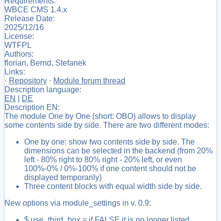
Requirements:
WBCE CMS 1.4.x
Release Date:
2025/12/16
License:
WTFPL
Authors:
florian, Bernd, Stefanek
Links:
·
Repository
·
Module forum thread
Description language:
EN
|
DE
Description EN:
The module One by One (short: OBO) allows to display
some contents side by side. There are two different modes:
One by one: show two contents side by side. The
dimensions can be selected in the backend (from 20%
left - 80% right to 80% right - 20% left, or even
100%-0% / 0%-100% if one content should not be
displayed temporarily)
Three content blocks with equal width side by side.
New options via module_settings in v. 0.9:
$ use_third_box = if FALSE it is no longer listed