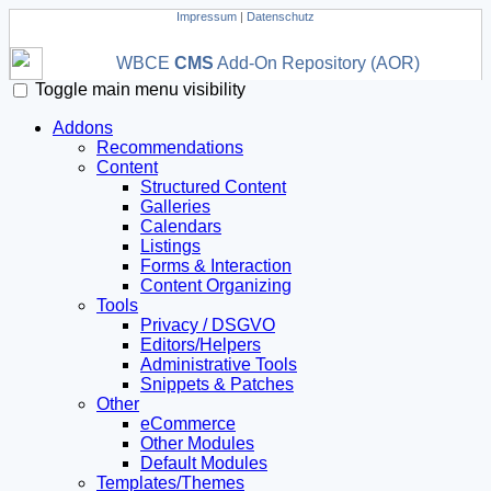
Impressum
|
Datenschutz
WBCE
CMS
Add-On Repository (AOR)
Toggle main menu visibility
Addons
Recommendations
Content
Structured Content
Galleries
Calendars
Listings
Forms & Interaction
Content Organizing
Tools
Privacy / DSGVO
Editors/Helpers
Administrative Tools
Snippets & Patches
Other
eCommerce
Other Modules
Default Modules
Templates/Themes