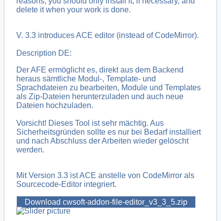
reasons, you should only install it, if necessary, and
delete it when your work is done.
V. 3.3 introduces ACE editor (instead of CodeMirror).
Description DE:
Der AFE ermöglicht es, direkt aus dem Backend
heraus sämtliche Modul-, Template- und
Sprachdateien zu bearbeiten, Module und Templates
als Zip-Dateien herunterzuladen und auch neue
Dateien hochzuladen.
Vorsicht! Dieses Tool ist sehr mächtig. Aus
Sicherheitsgründen sollte es nur bei Bedarf installiert
und nach Abschluss der Arbeiten wieder gelöscht
werden.
Mit Version 3.3 ist ACE anstelle von CodeMirror als
Sourcecode-Editor integriert.
Download cwsoft-addon-file-editor_v3_3_5.zip