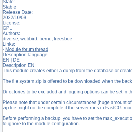
State:
Stable
Release Date:
2022/10/08
License:
GPL
Authors:
diverse, webbird, bernd, freesbee
Links:
·
Module forum thread
Description language:
EN
|
DE
Description EN:
This module creates either a dump from the database or creates 
The file system zip is offered to be downloaded when the backu
Directories to be excluded and logging options can be set in 
Please note that under certain circumstances (huge amount of 
zip file might not be complete if the server runs in FastCGI m
Before performing a backup, you have to set the max_executio
to ignore to the module configuration.