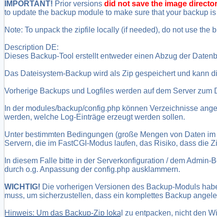
IMPORTANT!
Prior versions
did not save the image directo
to update the backup module to make sure that your backup is
Note: To unpack the zipfile locally (if needed), do not use the
Description DE:
Dieses Backup-Tool erstellt entweder einen Abzug der Datenba
Das Dateisystem-Backup wird als Zip gespeichert und kann di
Vorherige Backups und Logfiles werden auf dem Server zum D
In der modules/backup/config.php können Verzeichnisse angeg
werden, welche Log-Einträge erzeugt werden sollen.
Unter bestimmten Bedingungen (große Mengen von Daten im 
Servern, die im FastCGI-Modus laufen, das Risiko, dass die Zip
In diesem Falle bitte in der Serverkonfiguration / dem Admi
durch o.g. Anpassung der config.php ausklammern.
WICHTIG!
Die vorherigen Versionen des Backup-Moduls ha
muss, um sicherzustellen, dass ein komplettes Backup angele
Hinweis: Um das Backup-Zip lokal zu entpacken, nicht den Wi