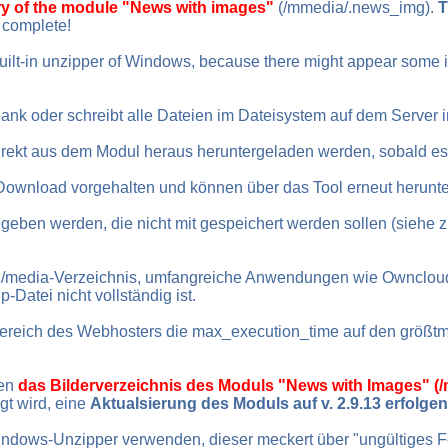
ry of the module "News with images"
(/mmedia/.news_img).
T
 complete!
 built-in unzipper of Windows, because there might appear some is
nk oder schreibt alle Dateien im Dateisystem auf dem Server in
rekt aus dem Modul heraus heruntergeladen werden, sobald es f
ownload vorgehalten und können über das Tool erneut herunte
eben werden, die nicht mit gespeichert werden sollen (siehe z
/media-Verzeichnis, umfangreiche Anwendungen wie Owncloud/
-Datei nicht vollständig ist.
n-Bereich des Webhosters die max_execution_time auf den größt
ben
das Bilderverzeichnis des Moduls "News with Images" (
gt wird, eine
Aktualsierung des Moduls auf v. 2.9.13 erfolgen
ndows-Unzipper verwenden, dieser meckert über "ungültiges Fo