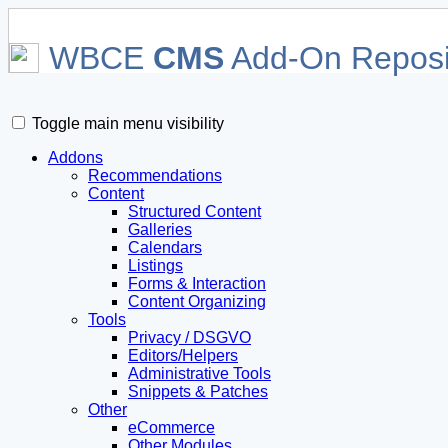
WBCE
CMS
Add-On Reposi
Toggle main menu visibility
Addons
Recommendations
Content
Structured Content
Galleries
Calendars
Listings
Forms & Interaction
Content Organizing
Tools
Privacy / DSGVO
Editors/Helpers
Administrative Tools
Snippets & Patches
Other
eCommerce
Other Modules