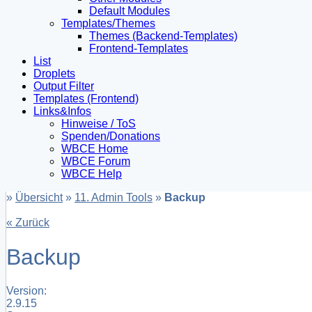
Default Modules
Templates/Themes
Themes (Backend-Templates)
Frontend-Templates
List
Droplets
Output Filter
Templates (Frontend)
Links&Infos
Hinweise / ToS
Spenden/Donations
WBCE Home
WBCE Forum
WBCE Help
»
Übersicht
»
11. Admin Tools
»
Backup
« Zurück
Backup
Version:
2.9.15