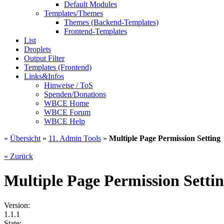
Default Modules
Templates/Themes
Themes (Backend-Templates)
Frontend-Templates
List
Droplets
Output Filter
Templates (Frontend)
Links&Infos
Hinweise / ToS
Spenden/Donations
WBCE Home
WBCE Forum
WBCE Help
»
Übersicht
»
11. Admin Tools
»
Multiple Page Permission Setting
« Zurück
Multiple Page Permission Setti
Version:
1.1.1
State: