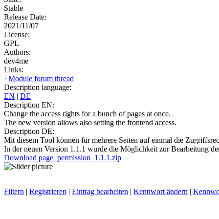
Stable
Release Date:
2021/11/07
License:
GPL
Authors:
dev4me
Links:
·
Module forum thread
Description language:
EN
|
DE
Description EN:
Change the access rights for a bunch of pages at once.
The new version allows also setting the frontend access.
Description DE:
Mit diesem Tool können für mehrere Seiten auf einmal die Zugriffsre
In der neuen Version 1.1.1 wurde die Möglichkeit zur Bearbeitung de
Download page_permission_1.1.1.zip
Filtern
|
Registrieren
|
Eintrag bearbeiten
|
Kennwort ändern
|
Kennwor