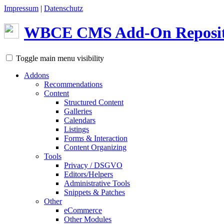
Impressum
|
Datenschutz
WBCE
CMS
Add-On Reposi
Toggle main menu visibility
Addons
Recommendations
Content
Structured Content
Galleries
Calendars
Listings
Forms & Interaction
Content Organizing
Tools
Privacy / DSGVO
Editors/Helpers
Administrative Tools
Snippets & Patches
Other
eCommerce
Other Modules