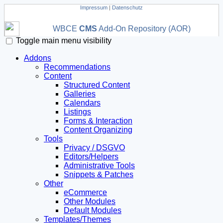
Impressum
|
Datenschutz
WBCE
CMS
Add-On Repository (AOR)
Toggle main menu visibility
Addons
Recommendations
Content
Structured Content
Galleries
Calendars
Listings
Forms & Interaction
Content Organizing
Tools
Privacy / DSGVO
Editors/Helpers
Administrative Tools
Snippets & Patches
Other
eCommerce
Other Modules
Default Modules
Templates/Themes