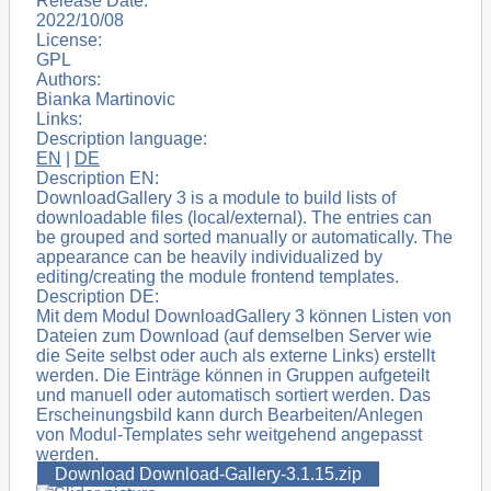
Release Date:
2022/10/08
License:
GPL
Authors:
Bianka Martinovic
Links:
Description language:
EN
|
DE
Description EN:
DownloadGallery 3 is a module to build lists of
downloadable files (local/external). The entries can
be grouped and sorted manually or automatically. The
appearance can be heavily individualized by
editing/creating the module frontend templates.
Description DE:
Mit dem Modul DownloadGallery 3 können Listen von
Dateien zum Download (auf demselben Server wie
die Seite selbst oder auch als externe Links) erstellt
werden. Die Einträge können in Gruppen aufgeteilt
und manuell oder automatisch sortiert werden. Das
Erscheinungsbild kann durch Bearbeiten/Anlegen
von Modul-Templates sehr weitgehend angepasst
werden.
Download Download-Gallery-3.1.15.zip