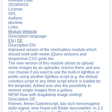
Release Date:
2019/04/16
License:
GPL
Authors:
dev4me
Links:
Module Website
Description language:
EN
|
DE
Description EN:
Improved version of the miniGallery module which
should work with newer jQuery versions and
responsive CSS grids too.
The new version of this module allows to upload
some images by an uploader, resizes them, and you
can choose if you want to use the built-in lightbox or
prefer using another lightbox script (e.g. the default
colorbox script or any other script which is loaded by
the template). Added was also the possibility to
remove single images from a gallery.
NEW! Now with drag&drop image sorting!
Description DE:
Kleines, feines Galeriescript, das sich hervorragend
dafür eignet, eine Hand voll Bilder darzustellen. In 2.2