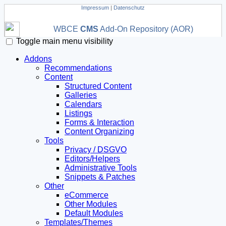
Impressum
|
Datenschutz
WBCE
CMS
Add-On Repository (AOR)
Toggle main menu visibility
Addons
Recommendations
Content
Structured Content
Galleries
Calendars
Listings
Forms & Interaction
Content Organizing
Tools
Privacy / DSGVO
Editors/Helpers
Administrative Tools
Snippets & Patches
Other
eCommerce
Other Modules
Default Modules
Templates/Themes