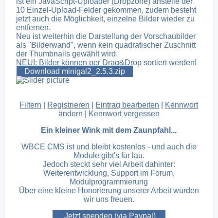
ist ein JavaScript-Uploader (Dropzone) anstelle der
10 Einzel-Upload-Felder gekommen, zudem besteht
jetzt auch die Möglichkeit, einzelne Bilder wieder zu
entfernen.
Neu ist weiterhin die Darstellung der Vorschaubilder
als "Bilderwand", wenn kein quadratischer Zuschnitt
der Thumbnails gewählt wird.
NEU!: Bilder können per Drag&Drop sortiert werden!
Download minigal2_2.5.3.zip
Filtern
|
Registrieren
|
Eintrag bearbeiten
|
Kennwort
ändern
|
Kennwort vergessen
Ein kleiner Wink mit dem Zaunpfahl...
WBCE CMS ist und bleibt kostenlos - und auch die
Module gibt's für lau.
Jedoch steckt sehr viel Arbeit dahinter:
Weiterentwicklung, Support im Forum,
Modulprogrammierung
Über eine kleine Honorierung unserer Arbeit würden
wir uns freuen.
Jetzt spenden (via Paypal)