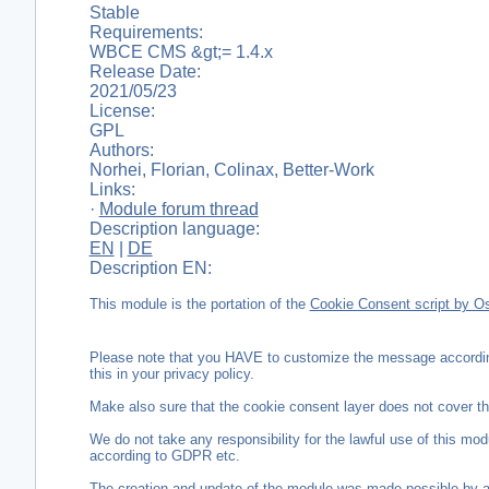
Stable
Requirements:
WBCE CMS &gt;= 1.4.x
Release Date:
2021/05/23
License:
GPL
Authors:
Norhei, Florian, Colinax, Better-Work
Links:
·
Module forum thread
Description language:
EN
|
DE
Description EN:
This module is the portation of the
Cookie Consent script by O
Please note that you HAVE to customize the message according 
this in your privacy policy.
Make also sure that the cookie consent layer does not cover the
We do not take any responsibility for the lawful use of this modul
according to GDPR etc.
The creation and update of the module was made possible by 